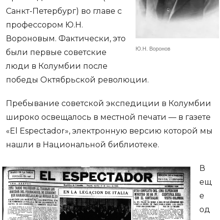
Санкт-Петербург) во главе с
профессором Ю.Н.
Вороновым. Фактически, это
Ю.Н. Воронов
были первые советские
люди в Колумбии после
победы Октябрьской революции.
Пребывание советской экспедиции в Колумбии
широко освещалось в местной печати — в газете
«El Espectador», электронную версию которой мы
нашли в Национальной библиотеке.
В
ещ
е
од