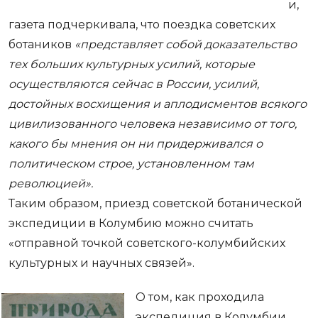
и,
газета подчеркивала, что поездка советских
ботаников
«представляет собой доказательство
тех больших культурных усилий, которые
осуществляются сейчас в России, усилий,
достойных восхищения и аплодисментов всякого
цивилизованного человека независимо от того,
какого бы мнения он ни придерживался о
политическом строе, установленном там
революцией».
Таким образом, приезд советской ботанической
экспедиции в Колумбию можно считать
«отправной точкой советского-колумбийских
культурных и научных связей».
О том, как проходила
экспедиция в Колумбии,