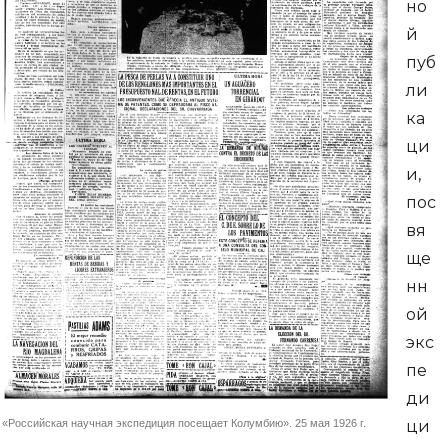
но
й
пуб
ли
ка
ци
и,
пос
вя
ще
нн
ой
экс
пе
ди
«Российская научная экспедиция посещает Колумбию». 25 мая 1926 г.
ци