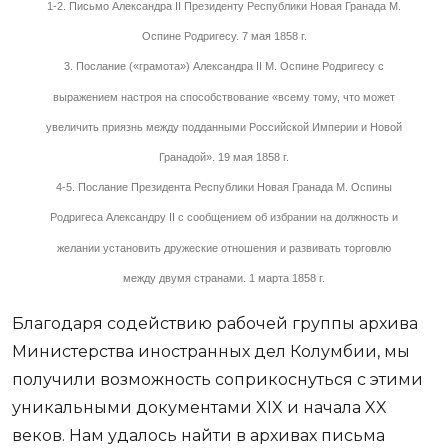
1-2. Письмо Александра II Президенту Республики Новая Гранада М.
Оспине Родригесу. 7 мая 1858 г.
3. Послание («грамота») Александра II М. Оспине Родригесу с
выражением настроя на способствование «всему тому, что может
увеличить приязнь между подданными Российской Империи и Новой
Гранадой». 19 мая 1858 г.
4-5. Послание Президента Республики Новая Гранада М. Оспины
Родригеса Александру II с сообщением об избрании на должность и
желании установить дружеские отношения и развивать торговлю
между двумя странами. 1 марта 1858 г.
Благодаря содействию рабочей группы архива
Министерства иностранных дел Колумбии, мы
получили возможность соприкоснуться с этими
уникальными документами XIX и начала XX
веков. Нам удалось найти в архивах письма