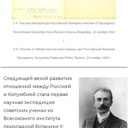
1-4. Письмо Императора Российской Империи Николая II Президенту
Республики Колумбии Хосе Висенте Конча Феррейра. 22 ноября 1914
г.
5-6. Письмо от Министерства иностранных дел Российской Империи
Президенту Колумбии Рафаэлю Рейес Прието. 24 ноября 1904 г.
Следующей вехой развития
отношений между Россией
и Колумбией стала первая
научная экспедиция
советских ученых из
Всесоюзного института
прикладной ботаники (г.