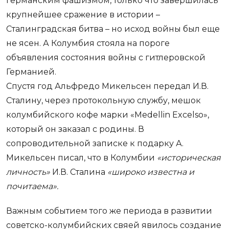
германским фашизмом, только что завершилась
крупнейшее сражение в истории –
Сталинградская битва – но исход войны был еще
не ясен. А Колумбия стояла на пороге
объявления состояния войны с гитлеровской
Германией.
Спустя год Альфредо Микельсен передал И.В.
Сталину, через протокольную службу, мешок
колумбийского кофе марки «Medellin Excelso»,
который он заказал с родины. В
сопроводительной записке к подарку А.
Микельсен писал, что в Колумбии
«историческая
личность»
И.В. Сталина
«широко известна и
почитаема».
Важным событием того же периода в развитии
советско-колумбийских свяей явилось создание