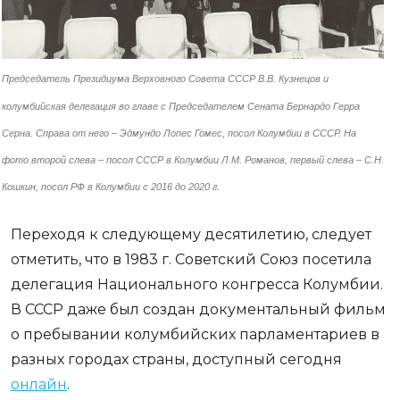
Председатель Президиума Верховного Совета СССР В.В. Кузнецов и
колумбийская делегация во главе с Председателем Сената Бернардо Герра
Серна. Справа от него – Эдмундо Лопес Гомес, посол Колумбии в СССР. На
фото второй слева – посол СССР в Колумбии Л.М. Романов, первый слева – С.Н.
Кошкин, посол РФ в Колумбии с 2016 до 2020 г.
Переходя к следующему десятилетию, следует
отметить, что в 1983 г. Советский Союз посетила
делегация Национального конгресса Колумбии.
В СССР даже был создан документальный фильм
о пребывании колумбийских парламентариев в
разных городах страны, доступный сегодня
онлайн
.