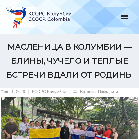
Skip
to
content
МАСЛЕНИЦА В КОЛУМБИИ —
БЛИНЫ, ЧУЧЕЛО И ТЕПЛЫЕ
ВСТРЕЧИ ВДАЛИ ОТ РОДИНЫ
Фев 21, 2026
КСОРС Колумбии
Встреча
,
Праздники