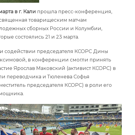
марта в г. Кали
прошла пресс-конференция,
священная товарищеским матчам
лодежных сборных России и Колумбии,
торые состоялись 21 и 23 марта.
и содействии председателя КСОРС Дины
ксимовой, в конференции смогли принять
астие Ярослав Маковский (активист КСОРС) в
ли переводчика и Тюленева Софья
аместитель председателя КСОРС) в роли его
мощника.