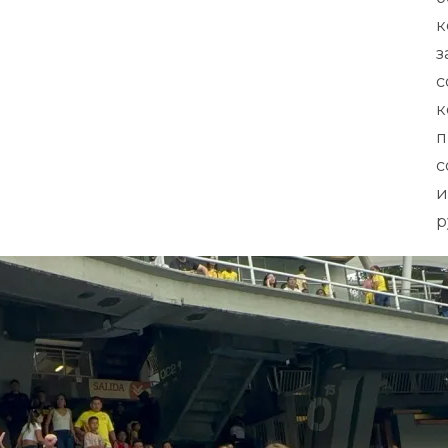
к
з
с
к
п
с
и
р