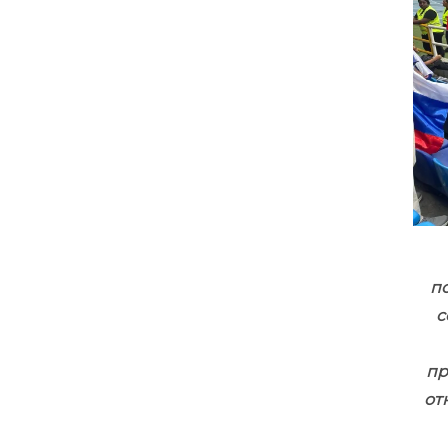
п
с
пр
от