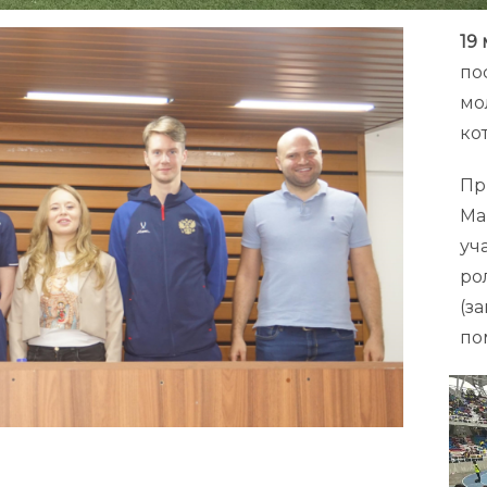
19 
по
мо
ко
Пр
Ма
уч
ро
(з
по