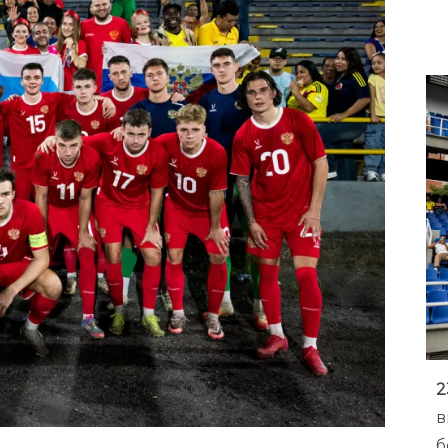
2
в
б