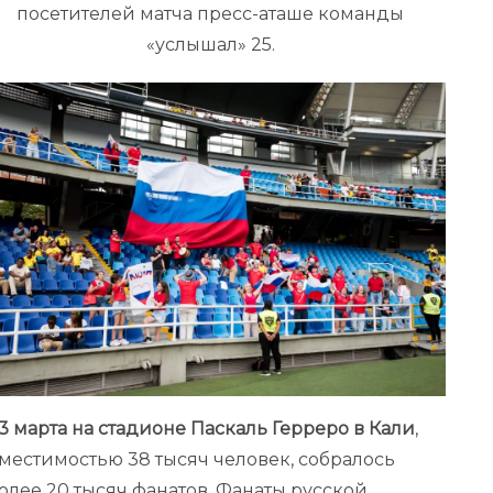
посетителей матча пресс-аташе команды
«услышал» 25.
3 марта на стадионе Паскаль Герреро в Кали
,
местимостью 38 тысяч человек, собралось
олее 20 тысяч фанатов. Фанаты русской