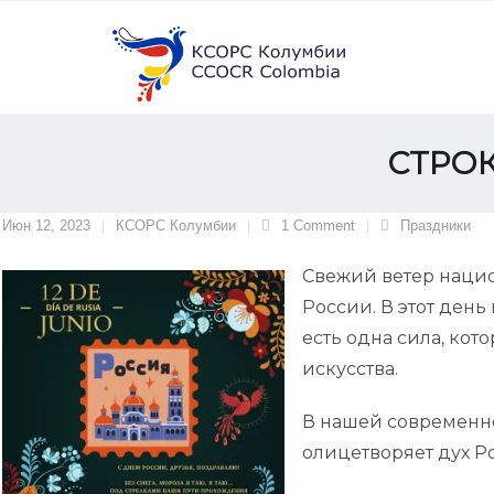
Skip
to
content
СТРОК
Июн 12, 2023
КСОРС Колумбии
1
Comment
Праздники
Свежий ветер нацио
России. В этот ден
есть одна сила, кот
искусства.
В нашей современно
олицетворяет дух Р