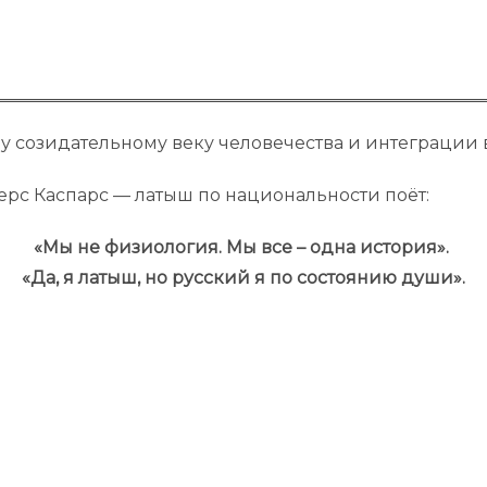
у созидательному веку человечества и интеграции 
рс Каспарс — латыш по национальности поёт:
«Мы не физиология. Мы все – одна история».
«Да, я латыш, но русский я по состоянию души».