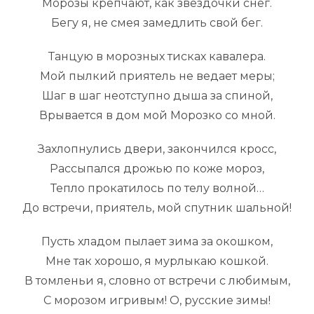
Морозы крепчают, как звёздочки снег.
Бегу я, не смея замедлить свой бег.
Танцую в морозных тисках кавалера.
Мой пылкий приятель не ведает меры;
Шаг в шаг неотступно дыша за спиной,
Врывается в дом мой Морозко со мной.
Захлопнулись двери, закончился кросс,
Рассыпался дрожью по коже мороз,
Тепло прокатилось по телу волной…
До встречи, приятель, мой спутник шальной!
Пусть хладом пылает зима за окошком,
Мне так хорошо, я мурлыкаю кошкой.
В томленьи я, словно от встречи с любимым,
С морозом игривым! О, русские зимы!