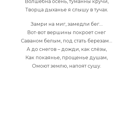
Волшебна осень, туманны кручи,
Творца дыханье я слышу в тучах.
Замри на миг, замедли бег…
Вот-вот вершины покроет снег
Саваном белым, под стать березам…
А до снегов – дожди, как слёзы,
Как покаянье, прощенье душам,
Омоют землю, напоят сушу.