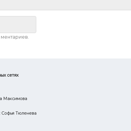
мментариев.
ных сетях
а Максимова
:
Софья Тюленева